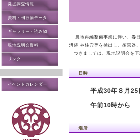
発掘調査情報
資料・刊行物データ
ギャラリー・読み物
農地再編整備事業に伴い、春日
現地説明会資料
溝跡 や柱穴等を検出し、須恵器
つきましては、現地説明会を下
リンク
日時
イベントカレンダー
平成30年８月2
午前10時から
場所