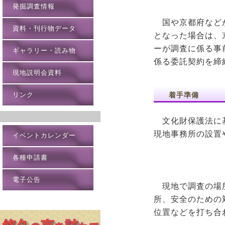
発掘調査情報
国や京都府などが
資料・刊行物データ
となった場合は、
ーが調査に係る事
ギャラリー・読み物
係る委託契約を締
現地説明会資料
リンク
着手準備
文化財保護法に基
現地事務所の設置
イベントカレンダー
各種申請書
電子公告
現地で調査の場
所、安全のための
位置などを打ち合