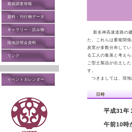
発掘調査情報
資料・刊行物データ
ギャラリー・読み物
新名神高速道路の建設
た。これらは重複関係
現地説明会資料
炭窯が多数分布してい
る工人の集落と考えら
リンク
ご型土製品が出土した
す。
つきましては、現地
イベントカレンダー
日時
平成31
午前10時