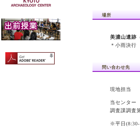
場所
美濃山遺跡
＊小雨決行
問い合わせ先
現地担当 08
当センター 0
調査課調査
※平日(8:3