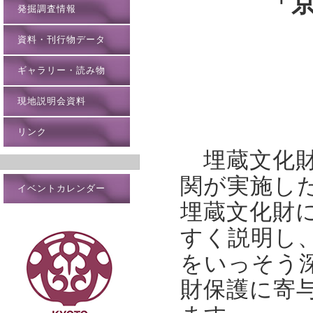
「
発掘調査情報
ー横穴
資料・刊行物データ
ギャラリー・読み物
現地説明会資料
リンク
埋蔵文化財
関が実施し
イベントカレンダー
埋蔵文化財
すく説明し
をいっそう
財保護に寄