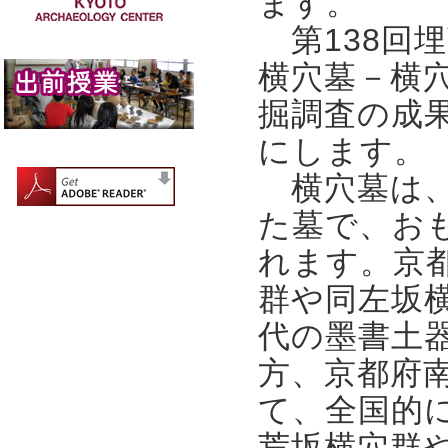
ます。
第138回
横穴墓－横
掘調査の成
にします。
横穴墓は、
た墓で、お
れます。京
群や同左坂
代の墨書土
方、京都府
て、全国的
荒坂横穴群