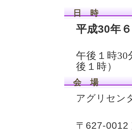
日 時
平成30年
午後１時3
後１時）
会 場
アグリセン
〒627-00