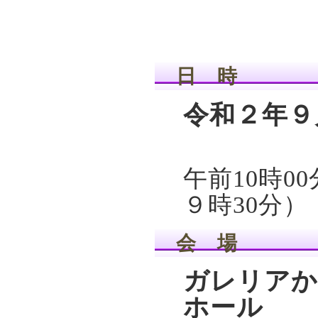
日 時
令和２年９
午前10時0
９時30分）
会 場
ガレリアか
ホール