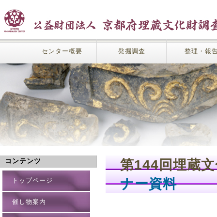
センター概要
発掘調査
整理・報
第144回埋
コンテンツ
ナー資料
トップページ
催し物案内