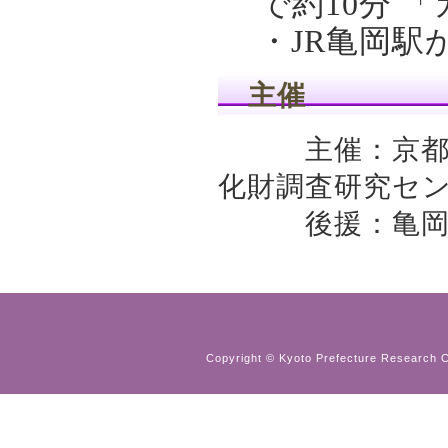
で約10分 
・JR亀岡駅
主催
主催：京都府教
化財調査研究セ
後援：亀岡市
Copyright © Kyoto Prefecture Research Ce