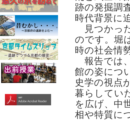
跡の発掘調査
時代背景に
見つかった
のです。堀
時の社会情
報告では、
館の姿につ
史学の視点
暮らしてい
を広げ、中
相や特質に