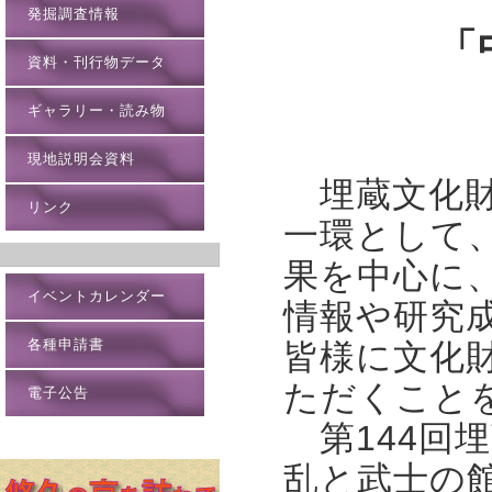
発掘調査情報
「
資料・刊行物データ
ギャラリー・読み物
現地説明会資料
埋蔵文化財
リンク
一環として
果を中心に
イベントカレンダー
情報や研究
各種申請書
皆様に文化
ただくこと
電子公告
第144回
乱と武士の