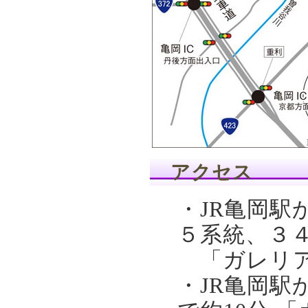
アクセス
・JR亀岡駅
５系統、３
「ガレリア
・JR亀岡