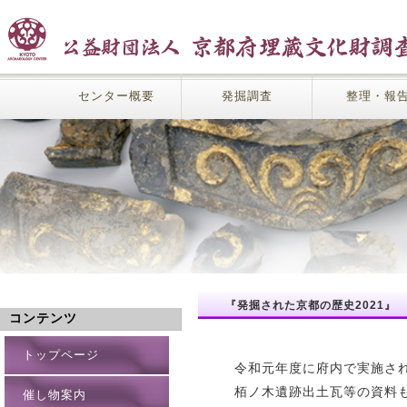
センター概要
発掘調査
整理・報
『発掘された京都の歴史2021』
コンテンツ
トップページ
令和元年度に府内で実施さ
栢ノ木遺跡出土瓦等の資料
催し物案内