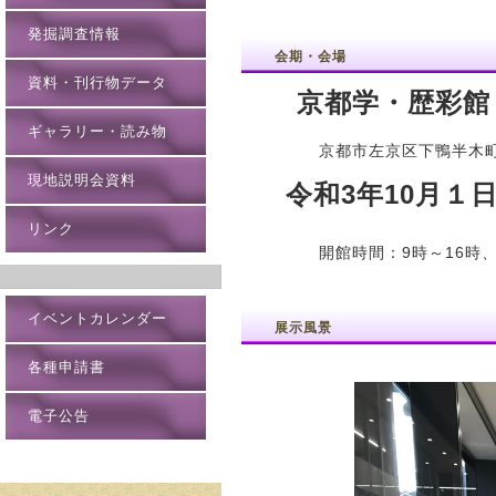
発掘調査情報
会期・会場
資料・刊行物データ
京都学・歴彩館
ギャラリー・読み物
京都市左京区下鴨半
現地説明会資料
令和3年10月１
リンク
開館時間：9時～16時、
イベントカレンダー
展示風景
各種申請書
電子公告