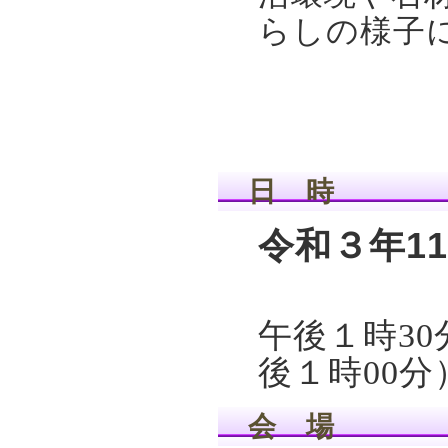
らしの様子
日 時
令和３年1
午後１時3
後１時00分
会 場