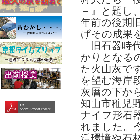
－』と題し
年前の後期
げその成果
旧石器時代
かりとなる
た火山灰で
を望む海岸
灰層の下か
知山市稚児
ナイフ形石器
れました。
活環境や石