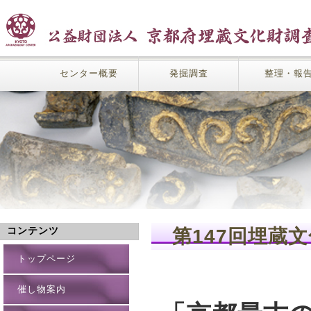
センター概要
発掘調査
整理・報
第147回埋
コンテンツ
トップページ
催し物案内