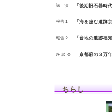
講 演
「後期旧石器時
報告１
「海を臨む遺跡
「台地の遺跡福
報告２
京都府の３万年
座 談 会
ちらし