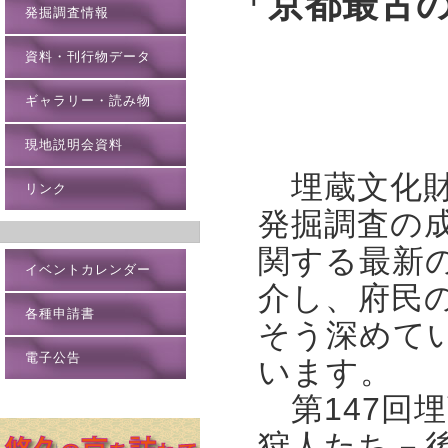
「京都最古
発掘調査情報
資料・刊行物データ
ギャラリー・読み物
現地説明会資料
埋蔵文化財
リンク
発掘調査の
関する最新
イベントカレンダー
介し、府民
各種申請書
そう深めて
電子公告
います。
第147回
狩人たち－