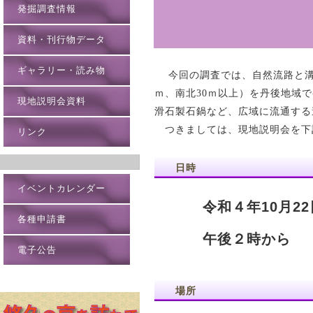
発掘調査情報
資料・刊行物データ
ギャラリー・読み物
今回の調査では、自然流路と溝で
ｍ、南北30ｍ以上）を丹後地域
現地説明会資料
滑石製石鍋など、広域に流通する
つきましては、現地説明会を下
リンク
日時
イベントカレンダー
令和４年10月2
各種申請書
午後２時から
電子公告
場所