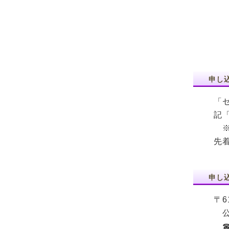
申し
「
記
※
先
申
申し
〒6
公
☎ 