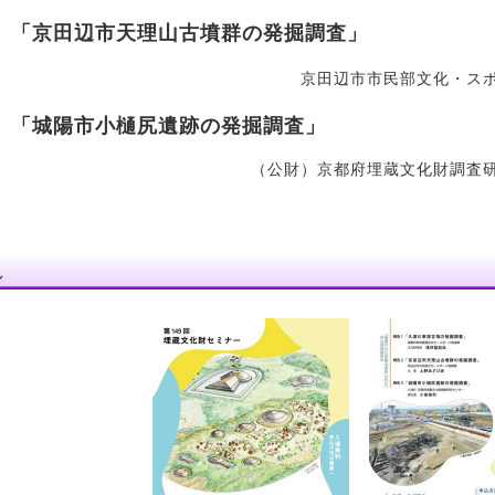
「京田辺市天理山古墳群の発掘調査」
京田辺市市民部文化・
「城陽市小樋尻遺跡の発掘調査」
（公財）京都府埋蔵文化財調
し