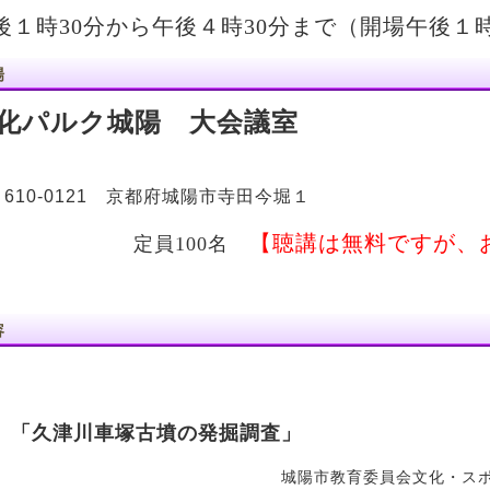
後１時30分から午後４時30分まで（開場午後１時
場
化パルク城陽 大会議室
10-0121 京都府城陽市寺田今堀１
【聴講は無料ですが、
定員100名
容
「久津川車塚古墳の発掘調査」
城陽市教育委員会文化・