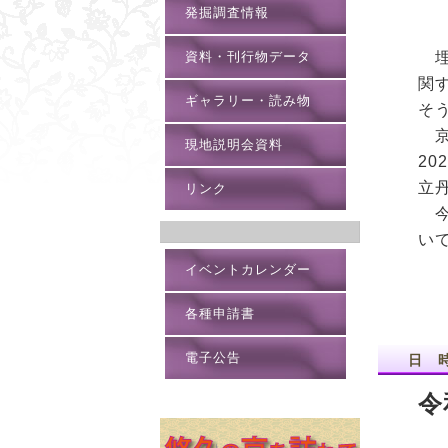
発掘調査情報
資料・刊行物データ
埋
関
ギャラリー・読み物
そ
京
現地説明会資料
2
立
リンク
今
い
イベントカレンダー
各種申請書
電子公告
日 
令