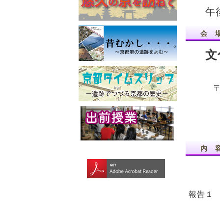
午
会 
文
〒6
内 
報告１