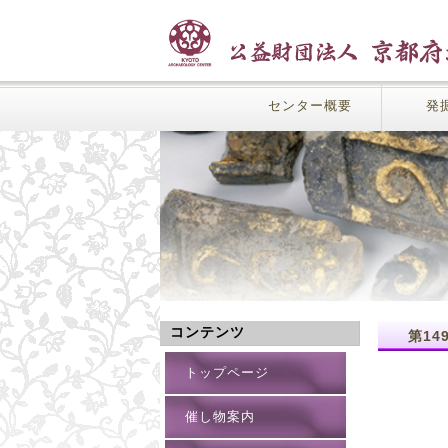
センター概要
発
コンテンツ
第1
トップページ
催し物案内