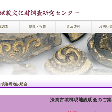
掘調査
整理・報告
普及啓発
お問い
古墳群現地説明会
法貴古墳群現地説明会のご案