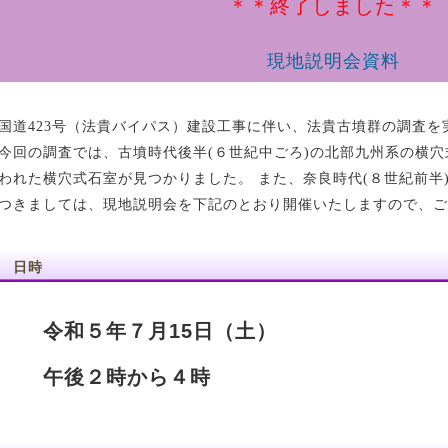
＊＊終了しました＊＊
現地説明会資料
道423号（法貴バイパス）建設工事に伴い、法貴古墳群の調査を
回の調査では、古墳時代後半(６世紀中ごろ)の北部九州系の横穴
われた横穴式石室が見つかりました。 また、奈良時代(８世紀前半
きましては、現地説明会を下記のとおり開催いたしますので、ご
日時
令和５年７月15日（土）
午後２時から４時