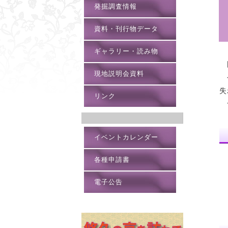
発掘調査情報
資料・刊行物データ
ギャラリー・読み物
国
現地説明会資料
今
失
リンク
つ
イベントカレンダー
各種申請書
電子公告