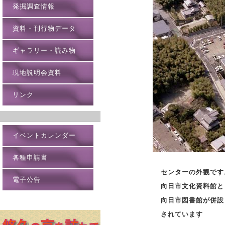
発掘調査情報
資料・刊行物データ
ギャラリー・読み物
現地説明会資料
リンク
イベントカレンダー
各種申請書
センターの外観です
電子公告
向日市文化資料館と
向日市図書館が併設
されています