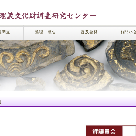
掘調査
整理・報告
普及啓発
お問い
図